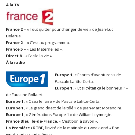
À la TV
France 2
– « Tout quitter pour changer de vie » de Jean-Luc
Delarue.
France 2
– « C’est au programme ».
France 5
– « Les Maternelles ».
Direct 8 –
« Facile la vie ».
À la radio
Europe 1
, « Esprits d’aventures » de
Pascale Lafitte-Certa.
Europe 1
, « Et si c’était ça le bonheur ? »
de Faustine Bollaert.
Europe 1
, « Osez le faire » de Pascale Lafitte-Certa.
Europe 1
, « Le grand direct de la télé » de Jean-Marc Morandini.
Europe 1
, « Générations Europe 1 » de William Leymergie.
France Bleu Ile-de-France
, « C’est bon à savoir ».
La Première / RTBF
, l’invité de la matinale du week-end « Bon
week-end quand même ».