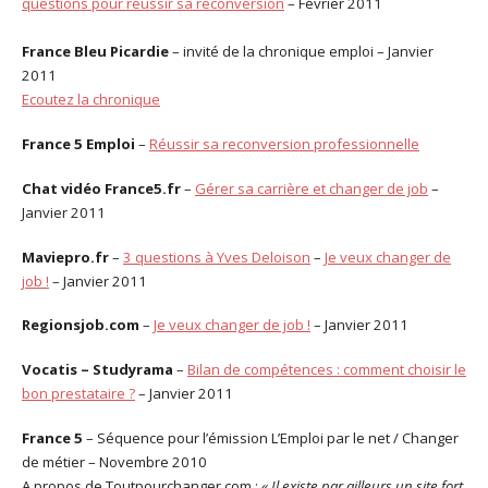
questions pour réussir sa reconversion
– Février 2011
France Bleu Picardie
– invité de la chronique emploi – Janvier
2011
Ecoutez la chronique
France 5 Emploi
–
Réussir sa reconversion professionnelle
Chat vidéo France5.fr
–
Gérer sa carrière et changer de job
–
Janvier 2011
Maviepro.fr
–
3 questions à Yves Deloison
–
Je veux changer de
job !
– Janvier 2011
Regionsjob.com
–
Je veux changer de job !
– Janvier 2011
Vocatis – Studyrama
–
Bilan de compétences : comment choisir le
bon prestataire ?
– Janvier 2011
France 5
– Séquence pour l’émission L’Emploi par le net / Changer
de métier – Novembre 2010
A propos de Toutpourchanger.com :
« Il existe par ailleurs un site fort