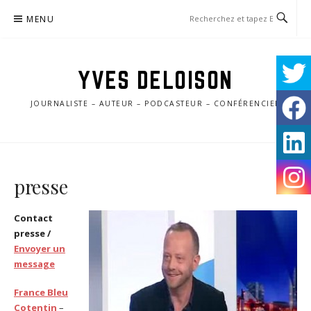
Aller
MENU
au
contenu
YVES DELOISON
JOURNALISTE – AUTEUR – PODCASTEUR – CONFÉRENCIER
presse
Contact
presse /
Envoyer un
message
France Bleu
Cotentin
–