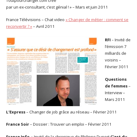
Toutpourchanger.com créé
par un ex-consultant, c’est génial ! » – Mars et juin 2011
France Télévisions – Chat video
« Changer de métier : comment se
reconvertir ? »
– Avril 2011
RFI
– Invité de
l’émission 7
milliards de
voisins –
Février 3011
Questions
de femmes
–
Interview –
Mars 2011
L’Express
– Changer de job grâce au réseau – Février 2011
France Soir
– Dossier : Trouver un emploi – Février 2011
France Info –
Invité de la chronique de Philippe Duport
C’est du