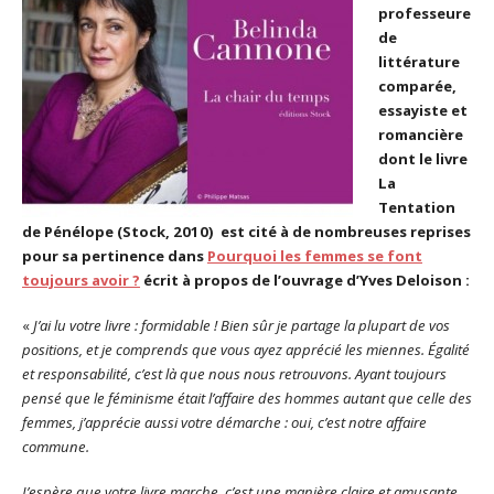
professeure
de
littérature
comparée,
essayiste et
romancière
dont le livre
La
Tentation
de Pénélope (Stock, 2010) est cité à de nombreuses reprises
pour sa pertinence dans
Pourquoi les femmes se font
toujours avoir ?
écrit à propos de l’ouvrage d’Yves Deloison :
«
J’ai lu votre livre : formidable ! Bien sûr je partage la plupart de vos
positions, et je comprends que vous ayez apprécié les miennes. Égalité
et responsabilité, c’est là que nous nous retrouvons. Ayant toujours
pensé que le féminisme était l’affaire des hommes autant que celle des
femmes, j’apprécie aussi votre démarche : oui, c’est notre affaire
commune.
J’espère que votre livre marche, c’est une manière claire et amusante