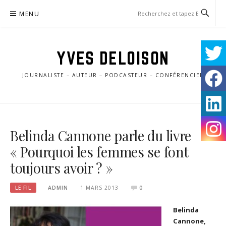
Aller
MENU
au
contenu
YVES DELOISON
JOURNALISTE – AUTEUR – PODCASTEUR – CONFÉRENCIER
Belinda Cannone parle du livre
« Pourquoi les femmes se font
toujours avoir ? »
LE FIL
ADMIN
1 MARS 2013
0
Belinda
Cannone,