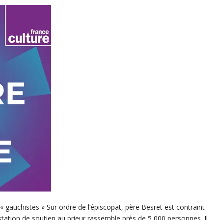
« gauchistes » Sur ordre de l’épiscopat, père Besret est contraint
station de soutien au prieur rassemble près de 5 000 personnes. Il