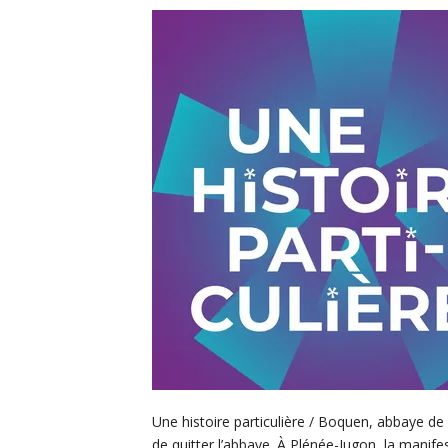
Une histoire particulière / Boquen, abbaye de 
de quitter l’abbaye. À Plénée-Jugon, la manife