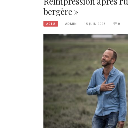
Réimpression après rup
bergère »
ADMIN
15 JUIN 2023
0
ACTU