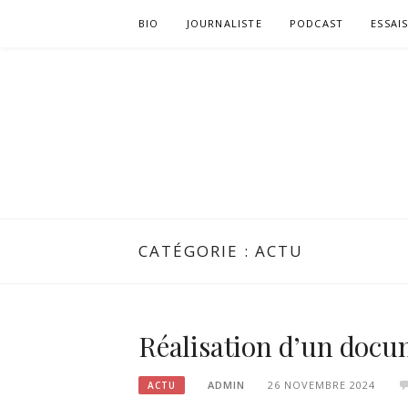
Aller
BIO
JOURNALISTE
PODCAST
ESSAI
au
contenu
CATÉGORIE :
ACTU
Réalisation d’un docu
ADMIN
26 NOVEMBRE 2024
ACTU