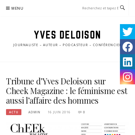
Aller
MENU
au
contenu
YVES DELOISON
JOURNALISTE – AUTEUR – PODCASTEUR – CONFÉRENCIER
Tribune d’Yves Deloison sur
Cheek Magazine : le féminisme est
aussi l’affaire des hommes
ACTU
ADMIN
16 JUIN 2016
0